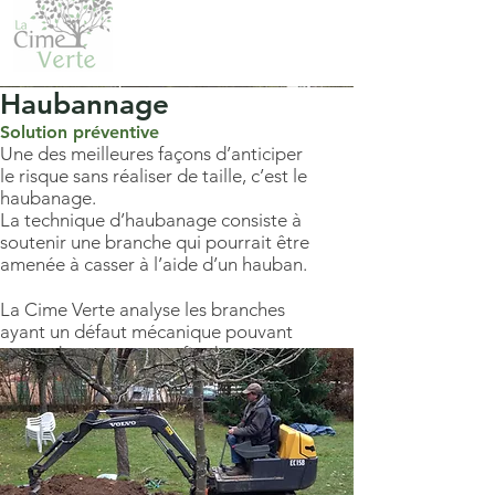
Haubannage
Solution préventive
Une des meilleures façons d’anticiper
le risque sans réaliser de taille, c’est le
haubanage.
La technique d’haubanage consiste à
soutenir une branche qui pourrait être
amenée à casser à l’aide d’un hauban.
La Cime Verte analyse les branches
ayant un défaut mécanique pouvant
engendrer une casse afin de proposer
le bon système de haubans et le type
d’installation.
Le haubanage dynamique est souple
afin de laisser libre les mouvements
naturels de l’arbre et résistants pour