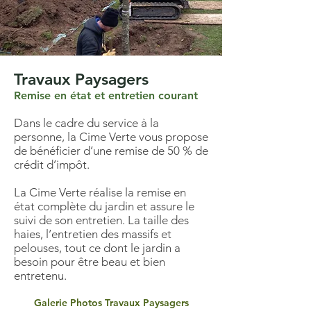
retenir la branche avant qu’elle
atteigne son point de rupture.
Le haubanage statique maintient
deux branches en force, idéal pour les
Travaux Paysagers
branches déjà en train de s’ouvrir.
Galerie Photos Aubannage
Remise en état et entretien courant
Dans le cadre du service à la
personne, la Cime Verte vous propose
de bénéficier d’une remise de 50 % de
crédit d’impôt.
La Cime Verte réalise la remise en
état complète du jardin et assure le
suivi de son entretien. La taille des
haies, l’entretien des massifs et
pelouses, tout ce dont le jardin a
besoin pour être beau et bien
entretenu.
Galerie Photos Travaux Paysagers