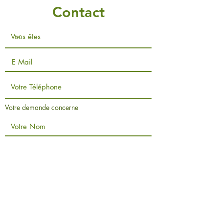
Contact
Votre demande concerne
Conseil
Soins aux arbres
Expertise
Entretien de jardin
Elagage
Evacuation
Lutte Biologique
Création